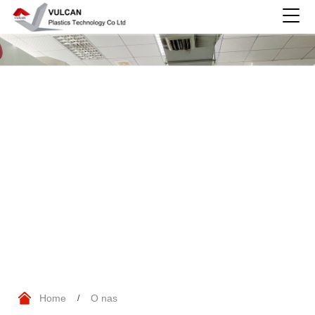
O nas
Home
O nas
/